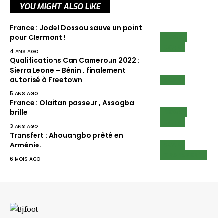
YOU MIGHT ALSO LIKE
France : Jodel Dossou sauve un point
NEWS
pour Clermont !
SCAN
4 ANS AGO
Qualifications Can Cameroun 2022 :
Sierra Leone – Bénin , finalement
SCAN
autorisé à Freetown
5 ANS AGO
France : Olaitan passeur , Assogba
NEWS
brille
SCAN
3 ANS AGO
Transfert : Ahouangbo prêté en
SCAN
Arménie.
TRANSFERT
6 MOIS AGO