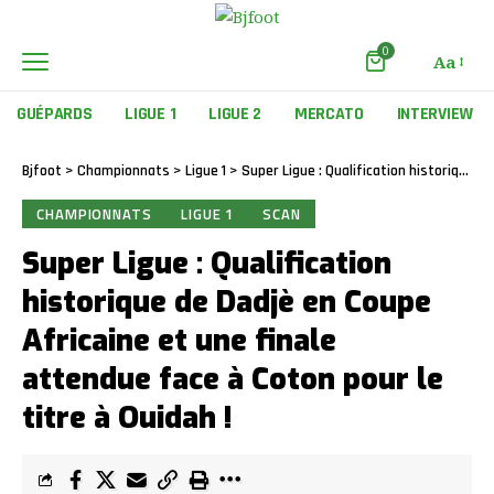
0
Aa
GUÉPARDS
LIGUE 1
LIGUE 2
MERCATO
INTERVIEW
Bjfoot
>
Championnats
>
Ligue 1
>
Super Ligue : Qualification historique de Dadjè en Coupe Africaine et une finale attendue face à Coton pour le titre à Ouidah !
CHAMPIONNATS
LIGUE 1
SCAN
Super Ligue : Qualification
historique de Dadjè en Coupe
Africaine et une finale
attendue face à Coton pour le
titre à Ouidah !