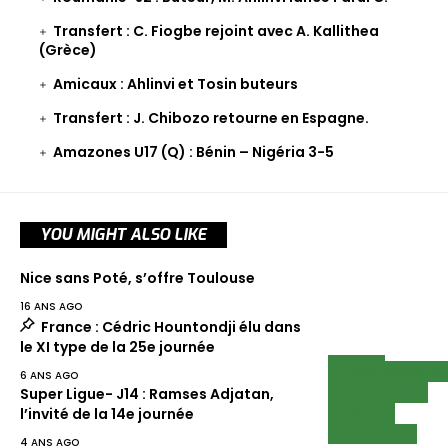
Transfert : C. Fiogbe rejoint avec A. Kallithea
(Grèce)
Amicaux : Ahlinvi et Tosin buteurs
Transfert : J. Chibozo retourne en Espagne.
Amazones U17 (Q) : Bénin – Nigéria 3-5
YOU MIGHT ALSO LIKE
Nice sans Poté, s’offre Toulouse
16 ANS AGO
France : Cédric Hountondji élu dans
le XI type de la 25e journée
NEWS
CHAMPIONNATS
6 ANS AGO
INTERVIEWS
Super Ligue- J14 : Ramses Adjatan,
LIGUE 1
l’invité de la 14e journée
LIRE AUSSI
4 ANS AGO