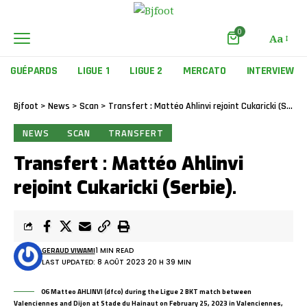
0
Aa
GUÉPARDS
LIGUE 1
LIGUE 2
MERCATO
INTERVIEW
Bjfoot
>
News
>
Scan
>
Transfert : Mattéo Ahlinvi rejoint Cukaricki (Serbie).
NEWS
SCAN
TRANSFERT
Transfert : Mattéo Ahlinvi
rejoint Cukaricki (Serbie).
GERAUD VIWAMI
1 MIN READ
LAST UPDATED: 8 AOÛT 2023 20 H 39 MIN
06 Matteo AHLINVI (dfco) during the Ligue 2 BKT match between
Valenciennes and Dijon at Stade du Hainaut on February 25, 2023 in Valenciennes,