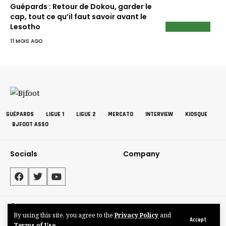
Guépards : Retour de Dokou, garder le
cap, tout ce qu’il faut savoir avant le
LIRE AUSSI
Lesotho
11 MOIS AGO
GUÉPARDS
LIGUE 1
LIGUE 2
MERCATO
INTERVIEW
KIOSQUE
BJFOOT ASSO
Socials
Company
©BJFOOT2025
By using this site, you agree to the
Privacy Policy
and
Accept
Terms of Use
.