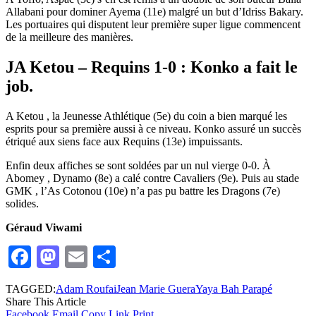
Allabani pour dominer Ayema (11e) malgré un but d’Idriss Bakary.
Les portuaires qui disputent leur première super ligue commencent
de la meilleure des manières.
JA Ketou – Requins 1-0 : Konko a fait le
job.
A Ketou , la Jeunesse Athlétique (5e) du coin a bien marqué les
esprits pour sa première aussi à ce niveau. Konko assuré un succès
étriqué aux siens face aux Requins (13e) impuissants.
Enfin deux affiches se sont soldées par un nul vierge 0-0. À
Abomey , Dynamo (8e) a calé contre Cavaliers (9e). Puis au stade
GMK , l’As Cotonou (10e) n’a pas pu battre les Dragons (7e)
solides.
Géraud Viwami
Facebook
Mastodon
Email
Partager
TAGGED:
Adam Roufai
Jean Marie Guera
Yaya Bah Parapé
Share This Article
Facebook
Email
Copy Link
Print