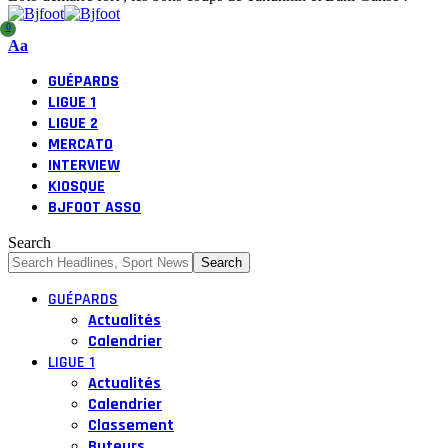
0
Font
Aa
Resizer
GUÉPARDS
LIGUE 1
LIGUE 2
MERCATO
INTERVIEW
KIOSQUE
BJFOOT ASSO
Search
GUÉPARDS
Actualités
Calendrier
LIGUE 1
Actualités
Calendrier
Classement
Buteurs