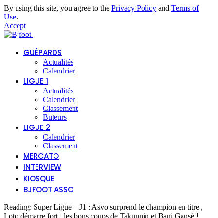
By using this site, you agree to the
Privacy Policy
and
Terms of
Use
.
Accept
GUÉPARDS
Actualités
Calendrier
LIGUE 1
Actualités
Calendrier
Classement
Buteurs
LIGUE 2
Calendrier
Classement
MERCATO
INTERVIEW
KIOSQUE
BJFOOT ASSO
Reading:
Super Ligue – J1 : Asvo surprend le champion en titre ,
Loto démarre fort , les bons coups de Takunnin et Bani Gansé !