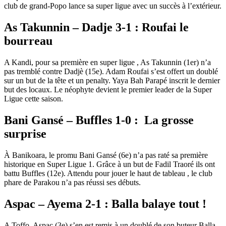
club de grand-Popo lance sa super ligue avec un succès à l’extérieur.
As Takunnin – Dadje 3-1 : Roufai le
bourreau
A Kandi, pour sa première en super ligue , As Takunnin (1er) n’a
pas tremblé contre Dadjè (15e). Adam Roufai s’est offert un doublé
sur un but de la tête et un penalty. Yaya Bah Parapé inscrit le dernier
but des locaux. Le néophyte devient le premier leader de la Super
Ligue cette saison.
Bani Gansé – Buffles 1-0 :
La grosse
surprise
À Banikoara, le promu Bani Gansé (6e) n’a pas raté sa première
historique en Super Ligue 1. Grâce à un but de Fadil Traoré ils ont
battu Buffles (12e). Attendu pour jouer le haut de tableau , le club
phare de Parakou n’a pas réussi ses débuts.
Aspac – Ayema 2-1 : Balla balaye tout !
A Toffo, Aspac (3e) s’en est remis à un doublé de son buteur Balla