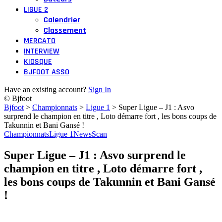
LIGUE 2
Calendrier
Classement
MERCATO
INTERVIEW
KIOSQUE
BJFOOT ASSO
Have an existing account?
Sign In
© Bjfoot
Bjfoot
>
Championnats
>
Ligue 1
>
Super Ligue – J1 : Asvo
surprend le champion en titre , Loto démarre fort , les bons coups de
Takunnin et Bani Gansé !
Championnats
Ligue 1
News
Scan
Super Ligue – J1 : Asvo surprend le
champion en titre , Loto démarre fort ,
les bons coups de Takunnin et Bani Gansé
!