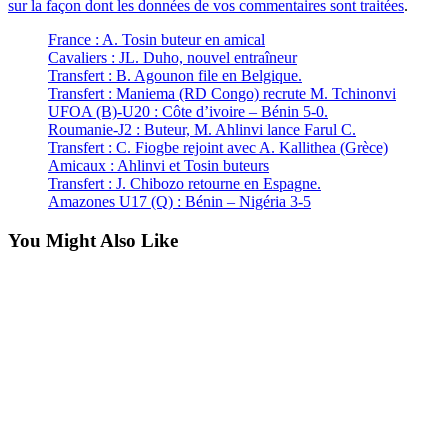
sur la façon dont les données de vos commentaires sont traitées
.
France : A. Tosin buteur en amical
Cavaliers : JL. Duho, nouvel entraîneur
Transfert : B. Agounon file en Belgique.
Transfert : Maniema (RD Congo) recrute M. Tchinonvi
UFOA (B)-U20 : Côte d’ivoire – Bénin 5-0.
Roumanie-J2 : Buteur, M. Ahlinvi lance Farul C.
Transfert : C. Fiogbe rejoint avec A. Kallithea (Grèce)
Amicaux : Ahlinvi et Tosin buteurs
Transfert : J. Chibozo retourne en Espagne.
Amazones U17 (Q) : Bénin – Nigéria 3-5
You Might Also Like