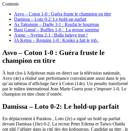
Contents
Asvo – Coton 1-0 : Guéra fruste le champion en titre
Damissa – Loto 0-2: Le hold-up parfait
As Takunnin – Dadje 3-1 : Roufai le bourreau
Bani Gansé – Buffles 1-0 : La grosse surprise
Aspac – Ayema 2-1 : Balla balaye tout !
JA Ketou – Requins 1-0 : Konko a fait le job.
Asvo – Coton 1-0 : Guéra fruste le
champion en titre
À huit clos à Adjohoun mais en direct sur la télévision nationale,
Asvo (4e) a réalisé une performance convaincante aussi dans le jeu
qu’au tableau d’affichage face à Coton (14e). Un penalty transformé
par le milieu international Jean Marie Guera pour s’imposer 1-0. Le
champion en titre chute d’entrée.
Damissa – Loto 0-2: Le hold-up parfait
En déplacement à Parakou , Loto (2e) a signé un hold up parfait
devant Damissa (16e) 0-2. La recrue Peter Edema et Taiwo Olatilu
ont plié l’affaire dans la cité des des kobourous. Candidat au titre , le