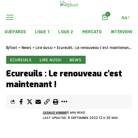
0
Aa
GUÉPARDS
LIGUE 1
LIGUE 2
MERCATO
INTERVIEW
Bjfoot
>
News
>
Lire aussi
>
Ecureuils : Le renouveau c’est maintenant !
ECUREUILS
LIRE AUSSI
NEWS
Ecureuils : Le renouveau c’est
maintenant !
GERAUD VIWAMI
5 MIN READ
LAST UPDATED: 8 SEPTEMBRE 2022 13 H 30 MIN