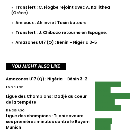
Transfert : C. Fiogbe rejoint avec A. Kallithea
(Grèce)
Amicaux : Ahlinvi et Tosin buteurs
Transfert : J. Chibozo retourne en Espagne.
Amazones U17 (Q) : Bénin – Nigéria 3-5
YOU MIGHT ALSO LIKE
Amazones U17 (Q) : Nigéria – Bénin 3-2
ECUREUILS
1 MOIS AGO
SCAN
CHAMPIONNATS
Ligue des Champions : Dadjè au coeur
LIGUE 1
de la tempête
LIRE AUSSI
11 MOIS AGO
Ligue des champions : Tijani savoure
NEWS
ses premières minutes contre le Bayern
SCAN
Munich