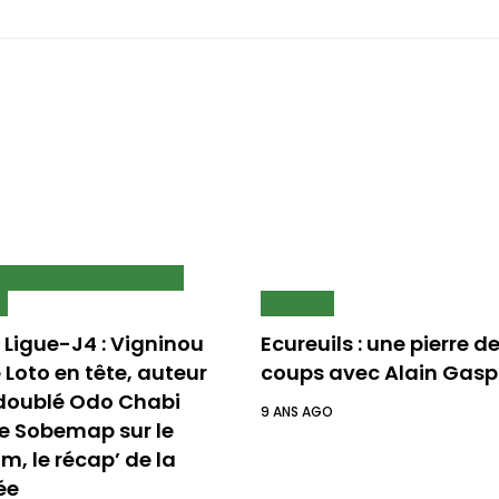
PIONNATS
LIGUE 1
NEWS
 Ligue-J4 : Vigninou
Ecureuils : une pierre d
 Loto en tête, auteur
coups avec Alain Gasp
doublé Odo Chabi
9 ANS AGO
e Sobemap sur le
m, le récap’ de la
ée