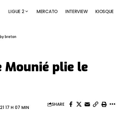
LIGUE 2
MERCATO
INTERVIEW
KIOSQUE
rby breton
e Mounié plie le
SHARE
1 17 H 07 MIN