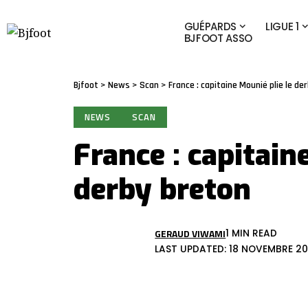
GUÉPARDS
LIGUE 1
BJFOOT ASSO
Bjfoot
>
News
>
Scan
>
France : capitaine Mounié plie le de
NEWS
SCAN
France : capitain
derby breton
GERAUD VIWAMI
1 MIN READ
LAST UPDATED: 18 NOVEMBRE 202