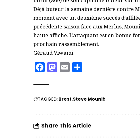
tardif (80e) de son capitaine buteur sur u
Déjà buteur la semaine dernière contre Mo
moment avec un deuxième succès d’affilée.
précédente saison face aux Merlus, Moun
haute affiche. L’attaquant est en bonne fo
prochain rassemblement.
Géraud Viwami
Facebook
Mastodon
Email
Partager
TAGGED:
Brest
Steve Mounié
Share This Article