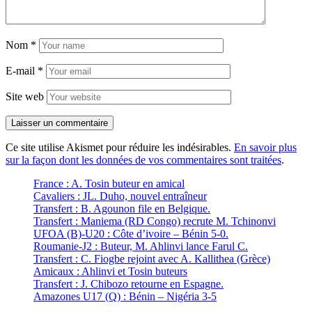
Nom
*
E-mail
*
Site web
Ce site utilise Akismet pour réduire les indésirables.
En savoir plus
sur la façon dont les données de vos commentaires sont traitées
.
France : A. Tosin buteur en amical
Cavaliers : JL. Duho, nouvel entraîneur
Transfert : B. Agounon file en Belgique.
Transfert : Maniema (RD Congo) recrute M. Tchinonvi
UFOA (B)-U20 : Côte d’ivoire – Bénin 5-0.
Roumanie-J2 : Buteur, M. Ahlinvi lance Farul C.
Transfert : C. Fiogbe rejoint avec A. Kallithea (Grèce)
Amicaux : Ahlinvi et Tosin buteurs
Transfert : J. Chibozo retourne en Espagne.
Amazones U17 (Q) : Bénin – Nigéria 3-5