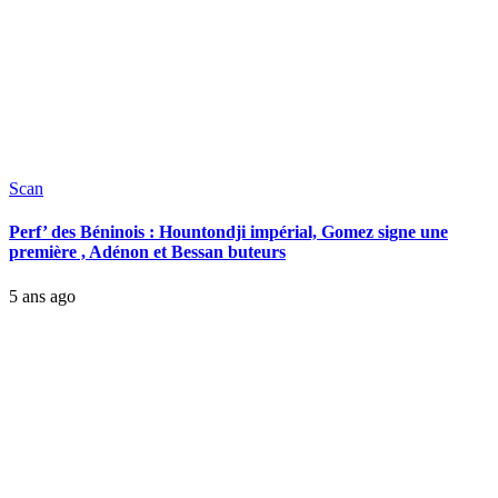
Scan
Perf’ des Béninois : Hountondji impérial, Gomez signe une
première , Adénon et Bessan buteurs
5 ans ago