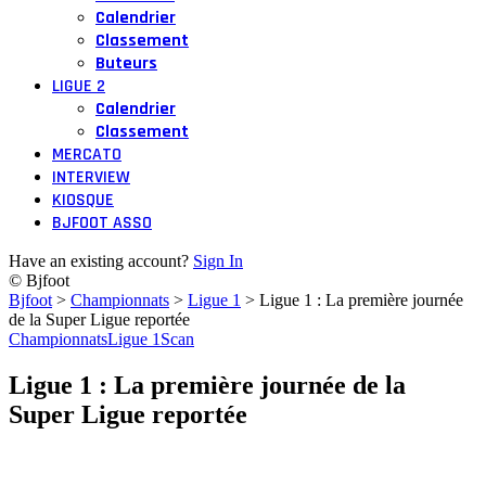
Calendrier
Classement
Buteurs
LIGUE 2
Calendrier
Classement
MERCATO
INTERVIEW
KIOSQUE
BJFOOT ASSO
Have an existing account?
Sign In
© Bjfoot
Bjfoot
>
Championnats
>
Ligue 1
>
Ligue 1 : La première journée
de la Super Ligue reportée
Championnats
Ligue 1
Scan
Ligue 1 : La première journée de la
Super Ligue reportée