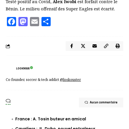
Testé positif au Covid,
Alex Iwobi
est forfait contre le
Bénin. Le milieu offensif des Super Eagles est écarté.
Facebook
Mastodon
Email
Partager
LOOKMAN
Co-founder, soccer & tech addict
@lookouster
Aucun commentaire
France : A. Tosin buteur en amical
Cavaliers : JL. Duho, nouvel entraîneur