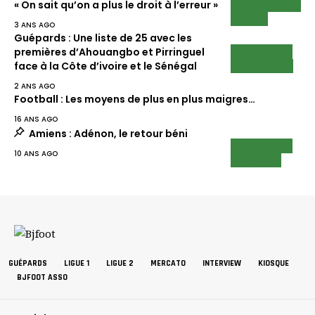
INTERVIEWS
« On sait qu’on a plus le droit à l’erreur »
SCAN
3 ANS AGO
Guépards : Une liste de 25 avec les
ECUREUILS
premières d’Ahouangbo et Pirringuel
LIRE AUSSI
face à la Côte d’ivoire et le Sénégal
2 ANS AGO
Football : Les moyens de plus en plus maigres…
16 ANS AGO
Amiens : Adénon, le retour béni
ECUREUILS
10 ANS AGO
EN CLUB
GUÉPARDS
LIGUE 1
LIGUE 2
MERCATO
INTERVIEW
KIOSQUE
BJFOOT ASSO