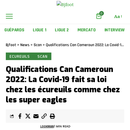
0
Aa
GUÉPARDS
LIGUE 1
LIGUE 2
MERCATO
INTERVIEW
Bjfoot
>
News
>
Scan
>
Qualifications Can Cameroun 2022: La Covid-19 fait sa loi chez les écureuils comme chez les super eagles
ECUREUILS
SCAN
Qualifications Can Cameroun
2022: La Covid-19 fait sa loi
chez les écureuils comme chez
les super eagles
LOOKMAN
1 MIN READ