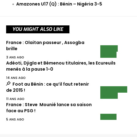
Amazones U17 (Q) : Bénin – Nigéria 3-5
YOU MIGHT ALSO LIKE
France : Olaitan passeur , Assogba
NEWS
brille
SCAN
3 ANS AGO
Adéoti, Djigla et Bèmenou titulaires, les Ecureuils
menés à la pause 1-0
14 ANS AGO
Foot au Bénin : ce qu’il faut retenir
ECUREUILS
de 2015 !
NEWS
11 ANS AGO
France : Steve Mounié lance sa saison
face au PSG !
SCAN
5 ANS AGO