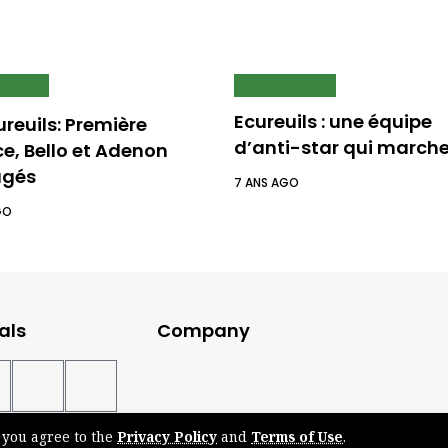
EUILS
ECUREUILS
Ecureuils : une équipe
reuils: Première
d’anti-star qui march
e, Bello et Adenon
gés
7 ANS AGO
GO
als
Company
, you agree to the
Privacy Policy
and
Terms of Use
.