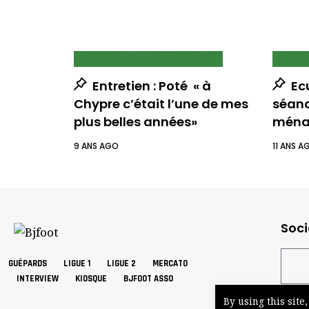
ECUREUILS
INTERVIEWS
ECUR
Entretien : Poté « à
Ecu
Chypre c’était l’une de mes
séanc
plus belles années»
ména
9 ANS AGO
11 ANS A
Soci
GUÉPARDS
LIGUE 1
LIGUE 2
MERCATO
INTERVIEW
KIOSQUE
BJFOOT ASSO
By using this site