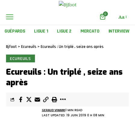
0
Aa
GUÉPARDS
LIGUE 1
LIGUE 2
MERCATO
INTERVIEW
Bjfoot
>
Ecureuils
>
Ecureuils : Un triplé , seize ans après
ECUREUILS
Ecureuils : Un triplé , seize ans
après
GERAUD VIWAMI
1 MIN READ
LAST UPDATED: 19 JUIN 2019 0 H 08 MIN