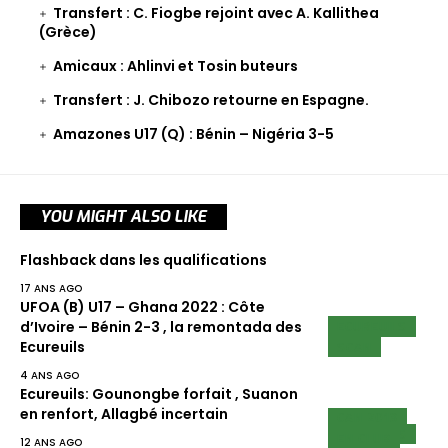
Transfert : C. Fiogbe rejoint avec A. Kallithea
(Grèce)
Amicaux : Ahlinvi et Tosin buteurs
Transfert : J. Chibozo retourne en Espagne.
Amazones U17 (Q) : Bénin – Nigéria 3-5
YOU MIGHT ALSO LIKE
Flashback dans les qualifications
17 ANS AGO
UFOA (B) U17 – Ghana 2022 : Côte
ECUREUILS
d’Ivoire – Bénin 2-3 , la remontada des
SCAN
Ecureuils
4 ANS AGO
Ecureuils: Gounongbe forfait , Suanon
en renfort, Allagbé incertain
CAN 2013
ECUREUILS
EN CLUB
12 ANS AGO