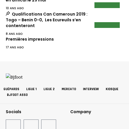
en amical le 29 mai
ECUREUILS
10 ANS AGO
Qualifications Can Cameroun 2019 :
Togo – Benin 0-0, Les Ecureuils s’en
ECUREUILS
contenteront
8 ANS AGO
Premières impressions
17 ANS AGO
GUÉPARDS
LIGUE 1
LIGUE 2
MERCATO
INTERVIEW
KIOSQUE
BJFOOT ASSO
Socials
Company