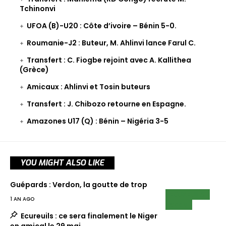
Tchinonvi
UFOA (B)-U20 : Côte d’ivoire – Bénin 5-0.
Roumanie-J2 : Buteur, M. Ahlinvi lance Farul C.
Transfert : C. Fiogbe rejoint avec A. Kallithea
(Grèce)
Amicaux : Ahlinvi et Tosin buteurs
Transfert : J. Chibozo retourne en Espagne.
Amazones U17 (Q) : Bénin – Nigéria 3-5
YOU MIGHT ALSO LIKE
Guépards : Verdon, la goutte de trop
ECUREUILS
1 AN AGO
SCAN
Ecureuils : ce sera finalement le Niger