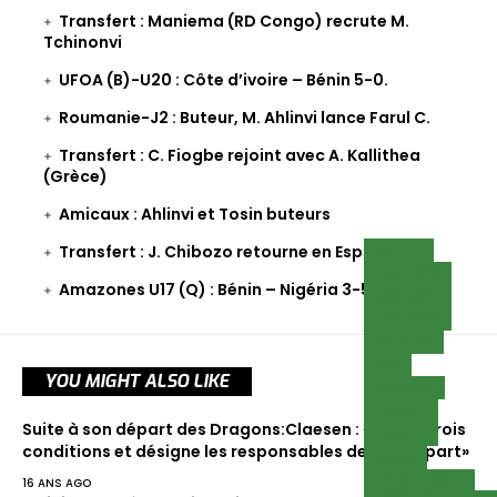
Transfert : Maniema (RD Congo) recrute M.
Tchinonvi
UFOA (B)-U20 : Côte d’ivoire – Bénin 5-0.
Roumanie-J2 : Buteur, M. Ahlinvi lance Farul C.
Transfert : C. Fiogbe rejoint avec A. Kallithea
(Grèce)
Amicaux : Ahlinvi et Tosin buteurs
BILLET
Transfert : J. Chibozo retourne en Espagne.
CAN 2010
Amazones U17 (Q) : Bénin – Nigéria 3-5
CAN 2012
CAN 2013
EN CLUB
FBF
YOU MIGHT ALSO LIKE
JUNIORS
LIGUE 1
Suite à son départ des Dragons:Claesen : «Il pose trois
LIGUE 2
conditions et désigne les responsables de son départ»
NEWS
SÉLECTIONS
16 ANS AGO
CADETS