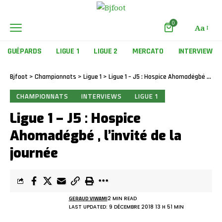
0
Aa
GUÉPARDS
LIGUE 1
LIGUE 2
MERCATO
INTERVIEW
Bjfoot
>
Championnats
>
Ligue 1
>
Ligue 1 – J5 : Hospice Ahomadégbé , l’invité de la journée
CHAMPIONNATS
INTERVIEWS
LIGUE 1
Ligue 1 – J5 : Hospice
Ahomadégbé , l’invité de la
journée
GERAUD VIWAMI
2 MIN READ
LAST UPDATED: 9 DÉCEMBRE 2018 13 H 51 MIN