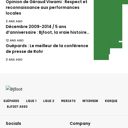
CHAMPIONNATS
Opinion de Géraud Viwami : Respect et
SÉLECTIONS
LIGUE 1
reconnaissance aux performances
ESPOIRS
SCAN
locales
SÉLECTIONS
JUNIORS
2 ANS AGO
SÉLECTIONS
Décembre 2009-2014 / 5 ans
SENIORS
d’anniversaire : Bjfoot, la vraie histoire…
TOURNOI DE
L'UEMOA
ECUREUILS
12 ANS AGO
INTERVIEWS
Guépards : Le meilleur de la conférence
NEWS
de presse de Rohr
SCAN
3 ANS AGO
GUÉPARDS
LIGUE 1
LIGUE 2
MERCATO
INTERVIEW
KIOSQUE
BJFOOT ASSO
Socials
Company