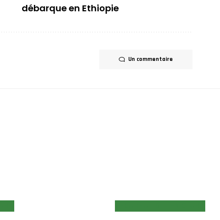
débarque en Ethiopie
Un commentaire
LUB
ECUREUILS
EN CLUB