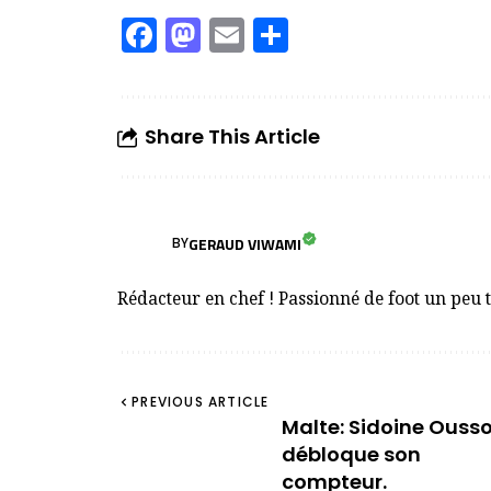
Facebook
Mastodon
Email
Partager
Share This Article
GERAUD VIWAMI
BY
Rédacteur en chef ! Passionné de foot un peu 
PREVIOUS ARTICLE
Malte: Sidoine Ouss
débloque son
compteur.