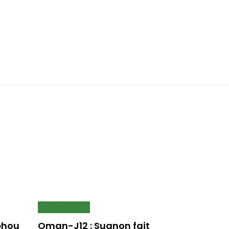
LIRE AUSSI
lehou
Oman-J12 : Suanon fait