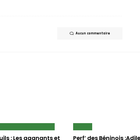
Aucun commentaire
EUILS
NEWS
SCAN
SCAN
uils : Les gagnants et
Perf’ des Béninois :Adi