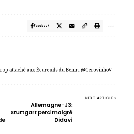
Facebook
trop attaché aux Écureuils du Benin.
@GerovinhoV
NEXT ARTICLE
Allemagne-J3:
Stuttgart perd malgré
de
Didavi