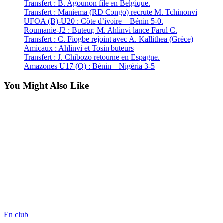
Transfert : B. Agounon file en Belgique.
Transfert : Maniema (RD Congo) recrute M. Tchinonvi
UFOA (B)-U20 : Côte d’ivoire – Bénin 5-0.
Roumanie-J2 : Buteur, M. Ahlinvi lance Farul C.
Transfert : C. Fiogbe rejoint avec A. Kallithea (Grèce)
Amicaux : Ahlinvi et Tosin buteurs
Transfert : J. Chibozo retourne en Espagne.
Amazones U17 (Q) : Bénin – Nigéria 3-5
You Might Also Like
En club