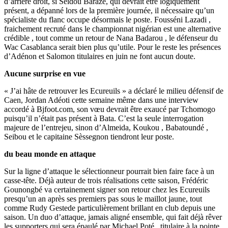
d’arrière droit, si Seidou Baraze, qui devrait être logiquement
présent, a dépanné lors de la première journée, il nécessaire qu’un
spécialiste du flanc occupe désormais le poste. Fousséni Lazadi ,
fraichement recruté dans le championnat nigérian est une alternative
crédible , tout comme un retour de Nana Badarou , le défenseur du
Wac Casablanca serait bien plus qu’utile. Pour le reste les présences
d’Adénon et Salomon titulaires en juin ne font aucun doute.
Aucune surprise en vue
« J’ai hâte de retrouver les Ecureuils » a déclaré le milieu défensif de
Caen, Jordan Adéoti cette semaine même dans une interview
accordé à Bjfoot.com, son vœu devrait être exaucé par Tchomogo
puisqu’il n’était pas présent à Bata. C’est la seule interrogation
majeure de l’entrejeu, sinon d’Almeida, Koukou , Babatoundé ,
Seibou et le capitaine Sèssegnon tiendront leur poste.
du beau monde en attaque
Sur la ligne d’attaque le sélectionneur pourrait bien faire face à un
casse-tête. Déjà auteur de trois réalisations cette saison, Frédéric
Gounongbé va certainement signer son retour chez les Ecureuils
presqu’un an après ses premiers pas sous le maillot jaune, tout
comme Rudy Gestede particulièrement brillant en club depuis une
saison. Un duo d’attaque, jamais aligné ensemble, qui fait déjà rêver
les supporters qui sera épaulé par Michael Poté , titulaire à la pointe