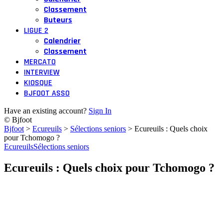
Classement
Buteurs
LIGUE 2
Calendrier
Classement
MERCATO
INTERVIEW
KIOSQUE
BJFOOT ASSO
Have an existing account?
Sign In
© Bjfoot
Bjfoot
>
Ecureuils
>
Sélections seniors
>
Ecureuils : Quels choix
pour Tchomogo ?
Ecureuils
Sélections seniors
Ecureuils : Quels choix pour Tchomogo ?