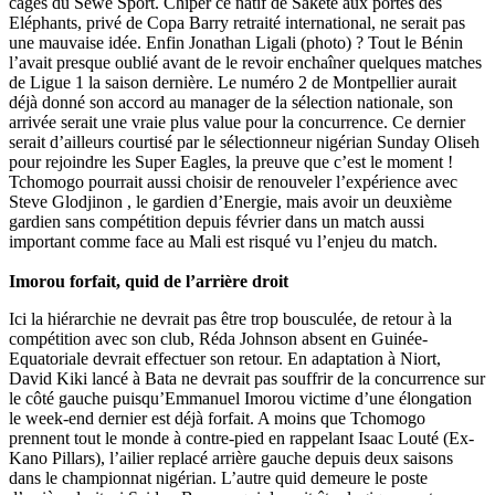
cages du Séwé Sport. Chiper ce natif de Sakété aux portes des
Eléphants, privé de Copa Barry retraité international, ne serait pas
une mauvaise idée. Enfin Jonathan Ligali (photo) ? Tout le Bénin
l’avait presque oublié avant de le revoir enchaîner quelques matches
de Ligue 1 la saison dernière. Le numéro 2 de Montpellier aurait
déjà donné son accord au manager de la sélection nationale, son
arrivée serait une vraie plus value pour la concurrence. Ce dernier
serait d’ailleurs courtisé par le sélectionneur nigérian Sunday Oliseh
pour rejoindre les Super Eagles, la preuve que c’est le moment !
Tchomogo pourrait aussi choisir de renouveler l’expérience avec
Steve Glodjinon , le gardien d’Energie, mais avoir un deuxième
gardien sans compétition depuis février dans un match aussi
important comme face au Mali est risqué vu l’enjeu du match.
Imorou forfait, quid de l’arrière droit
Ici la hiérarchie ne devrait pas être trop bousculée, de retour à la
compétition avec son club, Réda Johnson absent en Guinée-
Equatoriale devrait effectuer son retour. En adaptation à Niort,
David Kiki lancé à Bata ne devrait pas souffrir de la concurrence sur
le côté gauche puisqu’Emmanuel Imorou victime d’une élongation
le week-end dernier est déjà forfait. A moins que Tchomogo
prennent tout le monde à contre-pied en rappelant Isaac Louté (Ex-
Kano Pillars), l’ailier replacé arrière gauche depuis deux saisons
dans le championnat nigérian. L’autre quid demeure le poste