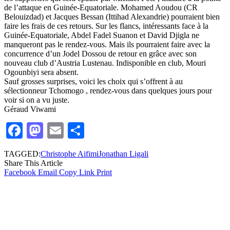
de l’attaque en Guinée-Equatoriale. Mohamed Aoudou (CR
Belouizdad) et Jacques Bessan (Ittihad Alexandrie) pourraient bien
faire les frais de ces retours. Sur les flancs, intéressants face à la
Guinée-Equatoriale, Abdel Fadel Suanon et David Djigla ne
manqueront pas le rendez-vous. Mais ils pourraient faire avec la
concurrence d’un Jodel Dossou de retour en grâce avec son
nouveau club d’Austria Lustenau. Indisponible en club, Mouri
Ogounbiyi sera absent.
Sauf grosses surprises, voici les choix qui s’offrent à au
sélectionneur Tchomogo , rendez-vous dans quelques jours pour
voir si on a vu juste.
Géraud Viwami
Facebook
Mastodon
Email
Partager
TAGGED:
Christophe Aifimi
Jonathan Ligali
Share This Article
Facebook
Email
Copy Link
Print