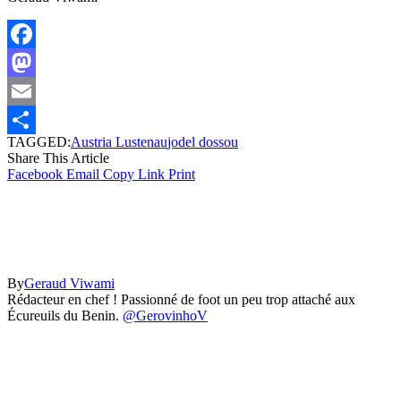
Facebook
Mastodon
Email
TAGGED:
Austria Lustenau
jodel dossou
Partager
Share This Article
Facebook
Email
Copy Link
Print
By
Geraud Viwami
Rédacteur en chef ! Passionné de foot un peu trop attaché aux
Écureuils du Benin.
@GerovinhoV