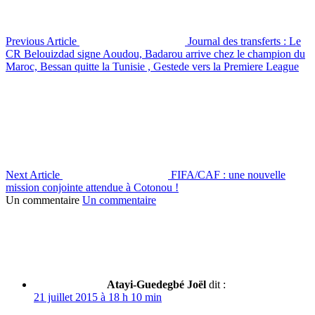
Previous Article
Journal des transferts : Le
CR Belouizdad signe Aoudou, Badarou arrive chez le champion du
Maroc, Bessan quitte la Tunisie , Gestede vers la Premiere League
Next Article
FIFA/CAF : une nouvelle
mission conjointe attendue à Cotonou !
Un commentaire
Un commentaire
Atayi-Guedegbé Joël
dit :
21 juillet 2015 à 18 h 10 min