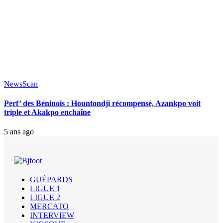
News
Scan
Perf’ des Béninois : Hountondji récompensé, Azankpo voit
triple et Akakpo enchaîne
5 ans ago
GUÉPARDS
LIGUE 1
LIGUE 2
MERCATO
INTERVIEW