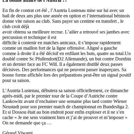
La bonne affaire de l’Austria ??
En fin de contrat cet été , l’Austria Lustenau mise sur lui avec un
bail de deux ans plus une année en option et l’international béninois
donne vite raison au club. Sans payer un centime en transfert , le
club croit déjà
avoir obtenu sa meilleure recrue. L’ailier a retrouvé ses jambes avec
percussion et technique il est
difficile à contenir en matches amicaux, il s’impose rapidement
comme un maillon fort de la ligne offensive. Aligné a gauche
comme à droite il a été décisif en enfilant les buts, quatre au total.Un
doublé contre Sc Pfullendort(D2 Allemande), un but contre Dornbin
et un dernier face au FC Will. Il a également distillé deux passes
décisives. Des performances qui ne peuvent passer inaperçues. Sa
bonne forme affichée lors des préparations peut-être un signal positif
pour sa saison.
L’Austria Lustenau, débutera sa saison officiellement, ce dimanche
après-midi, par le premier tour de la Coupe d’Autriche contre
Lankowitz avant d’enchainer une semaine plus tard contre Wiener
Neustadt pour son premier match de championnat en Bundesliga 2.
Et si Dossou était au bon endroit pour enfin exploser et il ne s’en
cache « Je me sens vraiment bien et j’ai de prouver et m’imposer »
On ne demande que ça …
Géraud Viwami