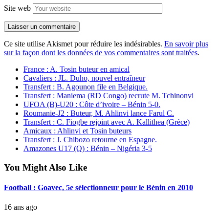
Site web
Ce site utilise Akismet pour réduire les indésirables.
En savoir plus
sur la façon dont les données de vos commentaires sont traitées
.
France : A. Tosin buteur en amical
Cavaliers : JL. Duho, nouvel entraîneur
Transfert : B. Agounon file en Belgique.
Transfert : Maniema (RD Congo) recrute M. Tchinonvi
UFOA (B)-U20 : Côte d’ivoire – Bénin 5-0.
Roumanie-J2 : Buteur, M. Ahlinvi lance Farul C.
Transfert : C. Fiogbe rejoint avec A. Kallithea (Grèce)
Amicaux : Ahlinvi et Tosin buteurs
Transfert : J. Chibozo retourne en Espagne.
Amazones U17 (Q) : Bénin – Nigéria 3-5
You Might Also Like
Football : Goavec, 5e sélectionneur pour le Bénin en 2010
16 ans ago