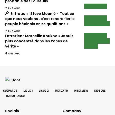
probable des Ecureuils
ECUREUILS
7 ANS AGO
Entretien : Steve Mounié « Tout ce
ECUREUILS
que nous voulons , c’est rendre fier le
INTERVIEWS
peuple béninois en se qualifiant »
7 ANS AGO
ECUREUILS
Entretien : Marcellin Koukpo « Je suis
INTERVIEWS
plus concentré dans les zones de
SCAN
vérité »
4 ANS AGO
GUÉPARDS
LIGUE 1
LIGUE 2
MERCATO
INTERVIEW
KIOSQUE
BJFOOT ASSO
Socials
Company