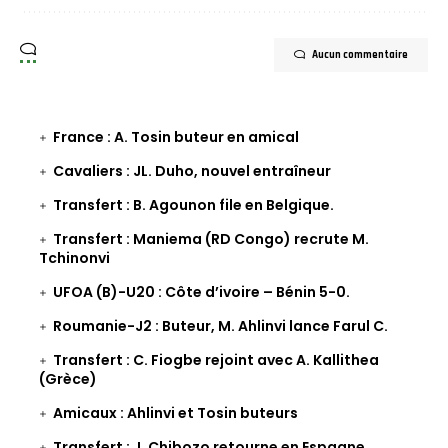
Aucun commentaire
France : A. Tosin buteur en amical
Cavaliers : JL. Duho, nouvel entraîneur
Transfert : B. Agounon file en Belgique.
Transfert : Maniema (RD Congo) recrute M.
Tchinonvi
UFOA (B)-U20 : Côte d’ivoire – Bénin 5-0.
Roumanie-J2 : Buteur, M. Ahlinvi lance Farul C.
Transfert : C. Fiogbe rejoint avec A. Kallithea
(Grèce)
Amicaux : Ahlinvi et Tosin buteurs
Transfert : J. Chibozo retourne en Espagne.