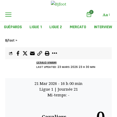
0
Aa
GUÉPARDS
LIGUE 1
LIGUE 2
MERCATO
INTERVIEW
Bjfoot
>
GERAUD VIWAMI
LAST UPDATED: 23 MARS 2026 23 H 30 MIN
21 Mar 2026
-
16 h 00 min
Ligue 1
| Journée 21
Mi-temps: -
Cavaliers