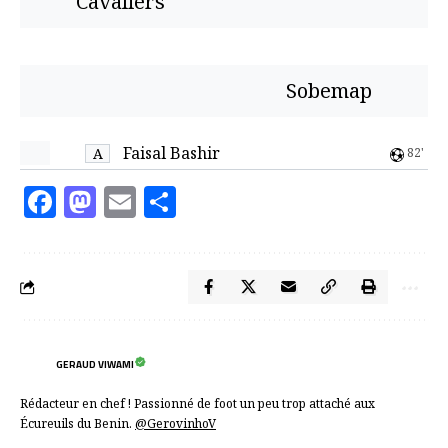
Cavaliers
Sobemap
Faisal Bashir
A
82'
Facebook
Mastodon
Email
Partager
GERAUD VIWAMI
Rédacteur en chef ! Passionné de foot un peu trop attaché aux
Écureuils du Benin.
@GerovinhoV