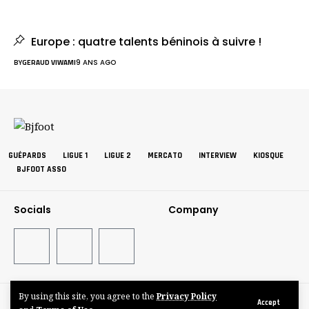
Europe : quatre talents béninois à suivre !
BY
GERAUD VIWAMI
9 ANS AGO
GUÉPARDS
LIGUE 1
LIGUE 2
MERCATO
INTERVIEW
KIOSQUE
BJFOOT ASSO
Socials
Company
By using this site, you agree to the
Privacy Policy
©BJFOOT2025
Accept