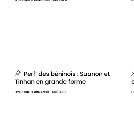
Perf’ des béninois : Suanon et
Tinhan en grande forme
GERAUD VIWAMI
BY
10 ANS AGO
B