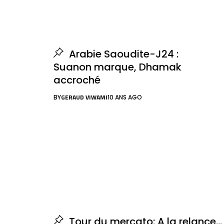
Arabie Saoudite-J24 :
Suanon marque, Dhamak
accroché
GERAUD VIWAMI
BY
10 ANS AGO
Tour du mercato: A la relance…