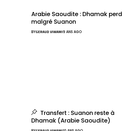
Arabie Saoudite : Dhamak perd
malgré Suanon
GERAUD VIWAMI
BY
9 ANS AGO
Transfert : Suanon reste à
Dhamak (Arabie Saoudite)
GERAUD VIWAMI
BY
10 ANS AGO