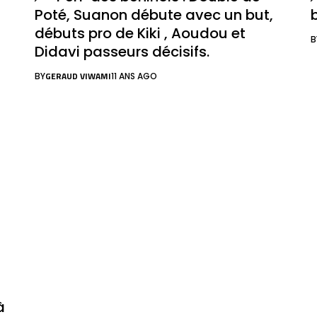
Poté, Suanon débute avec un but,
débuts pro de Kiki , Aoudou et
B
Didavi passeurs décisifs.
GERAUD VIWAMI
BY
11 ANS AGO
à