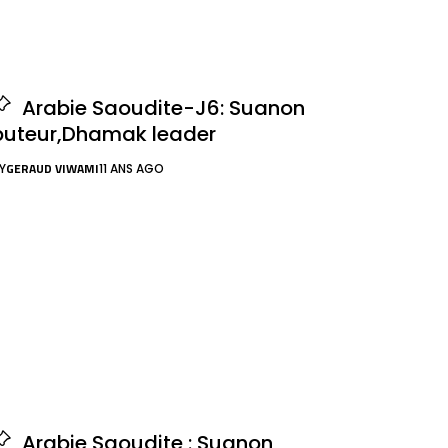
Arabie Saoudite-J6: Suanon
buteur,Dhamak leader
GERAUD VIWAMI
Y
11 ANS AGO
Arabie Saoudite : Suanon