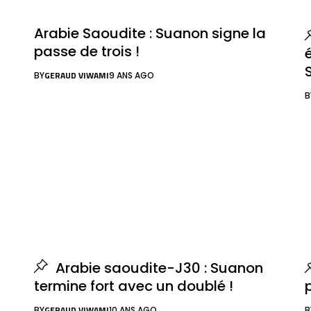
Arabie Saoudite : Suanon signe la
passe de trois !
GERAUD VIWAMI
BY
9 ANS AGO
B
Arabie saoudite-J30 : Suanon
termine fort avec un doublé !
GERAUD VIWAMI
BY
10 ANS AGO
B