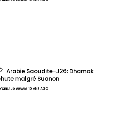
Arabie Saoudite-J26: Dhamak
chute malgré Suanon
GERAUD VIWAMI
Y
10 ANS AGO