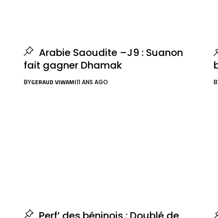
Arabie Saoudite –J9 : Suanon
fait gagner Dhamak
GERAUD VIWAMI
BY
11 ANS AGO
B
Perf’ des béninois : Doublé de