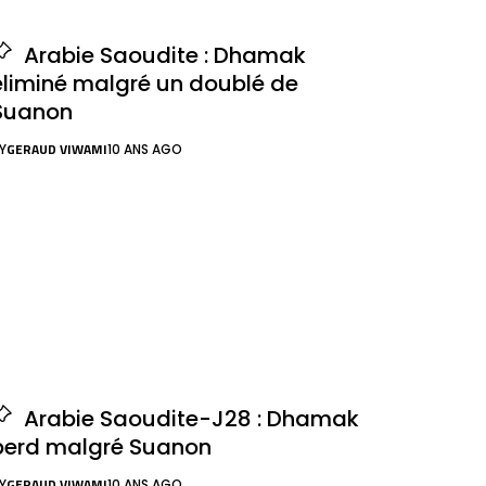
Arabie Saoudite : Dhamak
éliminé malgré un doublé de
Suanon
GERAUD VIWAMI
Y
10 ANS AGO
Arabie Saoudite-J28 : Dhamak
perd malgré Suanon
GERAUD VIWAMI
Y
10 ANS AGO