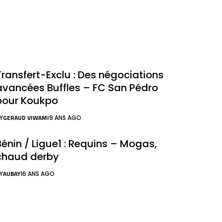
Transfert-Exclu : Des négociations
avancées Buffles – FC San Pédro
pour Koukpo
GERAUD VIWAMI
Y
9 ANS AGO
Bénin / Ligue1 : Requins – Mogas,
chaud derby
AUBAY
Y
16 ANS AGO