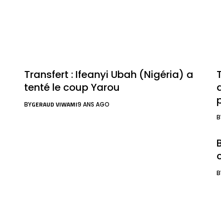
Transfert : Ifeanyi Ubah (Nigéria) a
tenté le coup Yarou
GERAUD VIWAMI
BY
9 ANS AGO
B
B