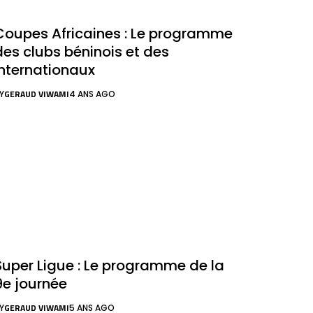
Coupes Africaines : Le programme
des clubs béninois et des
internationaux
GERAUD VIWAMI
Y
4 ANS AGO
Super Ligue : Le programme de la
9e journée
GERAUD VIWAMI
Y
5 ANS AGO