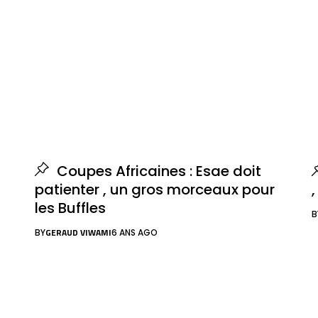
Coupes Africaines : Esae doit
patienter , un gros morceaux pour
,
les Buffles
B
GERAUD VIWAMI
BY
6 ANS AGO