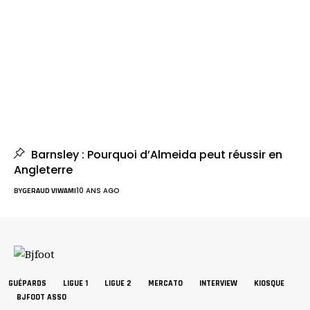
Barnsley : Pourquoi d’Almeida peut réussir en
Angleterre
BY
GERAUD VIWAMI
10 ANS AGO
GUÉPARDS
LIGUE 1
LIGUE 2
MERCATO
INTERVIEW
KIOSQUE
BJFOOT ASSO