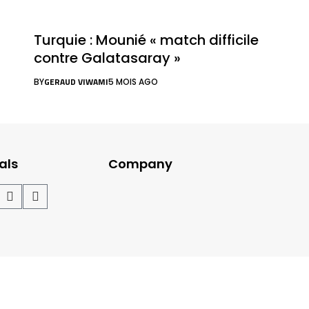
Turquie : Mounié « match difficile
contre Galatasaray »
GERAUD VIWAMI
BY
5 MOIS AGO
als
Company