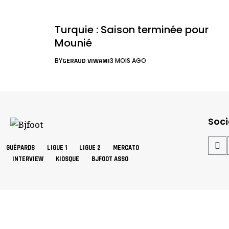
Turquie : Saison terminée pour
Mounié
GERAUD VIWAMI
BY
3 MOIS AGO
Soci
GUÉPARDS
LIGUE 1
LIGUE 2
MERCATO
INTERVIEW
KIOSQUE
BJFOOT ASSO