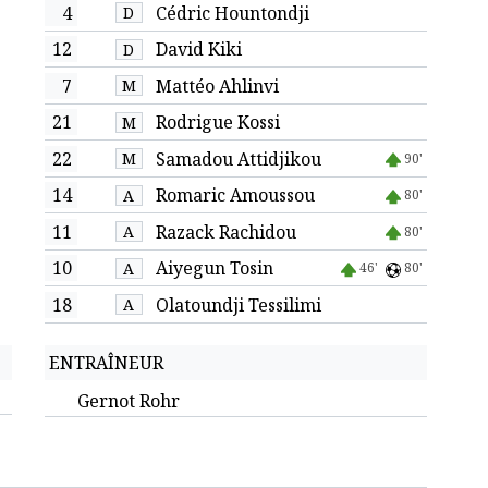
4
Cédric Hountondji
D
12
David Kiki
D
7
Mattéo Ahlinvi
M
21
Rodrigue Kossi
M
22
Samadou Attidjikou
M
90'
14
Romaric Amoussou
A
80'
11
Razack Rachidou
A
80'
10
Aiyegun Tosin
A
46'
80'
18
Olatoundji Tessilimi
A
ENTRAÎNEUR
Gernot Rohr