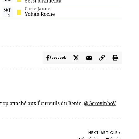
Sessi d'Almeida
Carte Jaune
90'
Yohan Roche
+5
Facebook
trop attaché aux Écureuils du Benin.
@GerovinhoV
NEXT ARTICLE