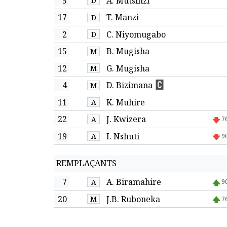
5
A. Mutsinzi
D
17
T. Manzi
D
2
C. Niyomugabo
D
15
B. Mugisha
M
12
G. Mugisha
M
4
D. Bizimana
M
11
K. Muhire
A
22
J. Kwizera
A
7
19
I. Nshuti
A
9
REMPLAÇANTS
7
A. Biramahire
A
9
20
J.B. Ruboneka
M
7