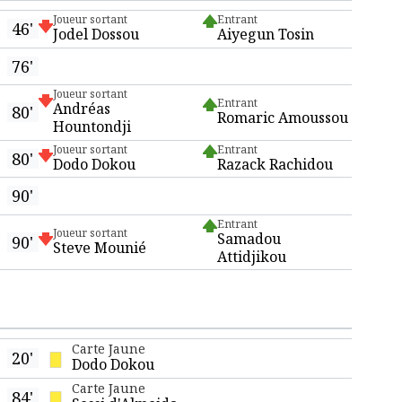
Joueur sortant
Entrant
46'
Jodel Dossou
Aiyegun Tosin
76'
Joueur sortant
Entrant
Andréas
80'
Romaric Amoussou
Hountondji
Joueur sortant
Entrant
80'
Dodo Dokou
Razack Rachidou
90'
Entrant
Joueur sortant
Samadou
90'
Steve Mounié
Attidjikou
Carte Jaune
20'
Dodo Dokou
Carte Jaune
84'