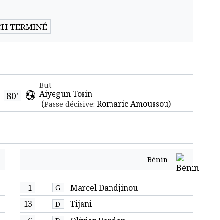
H TERMINÉ
But
Aiyegun Tosin
80'
(
Romaric Amoussou
)
Passe décisive:
Bénin
1
Marcel Dandjinou
G
13
Tijani
D