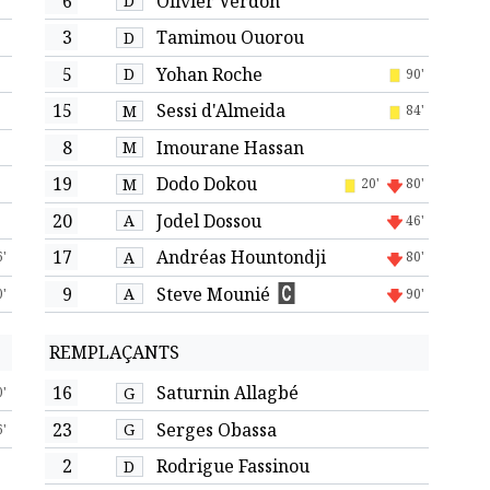
6
Olivier Verdon
D
3
Tamimou Ouorou
D
5
Yohan Roche
D
90'
15
Sessi d'Almeida
M
84'
8
Imourane Hassan
M
19
Dodo Dokou
M
20'
80'
20
Jodel Dossou
A
46'
17
Andréas Hountondji
A
6'
80'
9
Steve Mounié
A
0'
90'
REMPLAÇANTS
16
Saturnin Allagbé
G
0'
23
Serges Obassa
G
6'
2
Rodrigue Fassinou
D