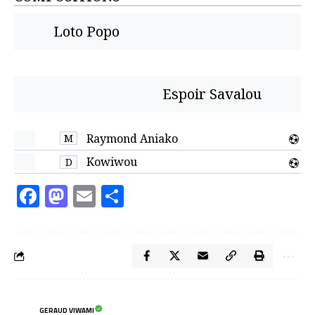
Loto Popo
Espoir Savalou
Raymond Aniako
M
Kowiwou
D
Facebook
Mastodon
Email
Partager
GERAUD VIWAMI