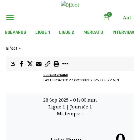
0
Aa
GUÉPARDS
LIGUE 1
LIGUE 2
MERCATO
INTERVIEW
Bjfoot
>
GERAUD VIWAMI
LAST UPDATED: 27 OCTOBRE 2025 17 H 22 MIN
28 Sep 2025
-
0 h 00 min
Ligue 1
| Journée 1
Mi-temps: -
Loto Popo