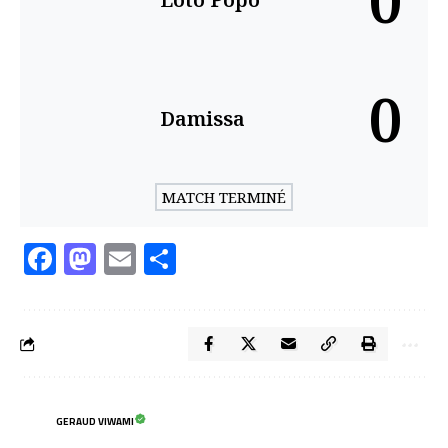
0
0
Damissa
MATCH TERMINÉ
Facebook
Mastodon
Email
Partager
GERAUD VIWAMI