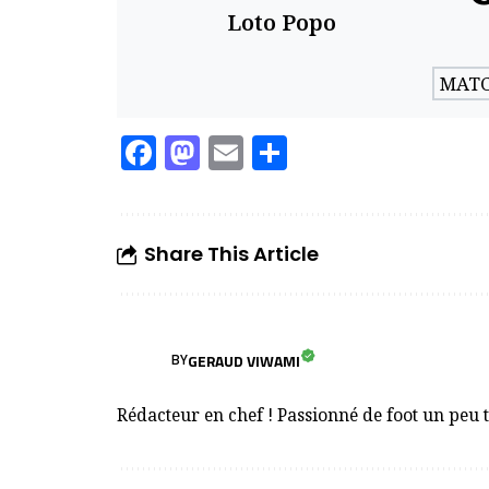
Loto Popo
MATC
Facebook
Mastodon
Email
Partager
Share This Article
GERAUD VIWAMI
BY
Rédacteur en chef ! Passionné de foot un peu 