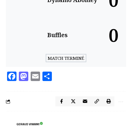
0
0
Buffles
MATCH TERMINÉ
Facebook
Mastodon
Email
Partager
GERAUD VIWAMI