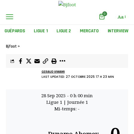
0
Aa
GUÉPARDS
LIGUE 1
LIGUE 2
MERCATO
INTERVIEW
Bjfoot
>
GERAUD VIWAMI
LAST UPDATED: 27 OCTOBRE 2025 17 H 23 MIN
28 Sep 2025
-
0 h 00 min
Ligue 1
| Journée 1
Mi-temps: -
Dynamo Abomey