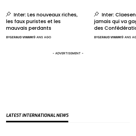
Inter: Les nouveaux riches,
Inter: Claesen
les faux puristes et les
jamais qui va ga
mauvais perdants
des Confédérati
BY
GERAUD VIWAMI
9 ANS AGO
BY
GERAUD VIWAMI
9 ANS A
- ADVERTISEMENT -
LATEST INTERNATIONAL NEWS