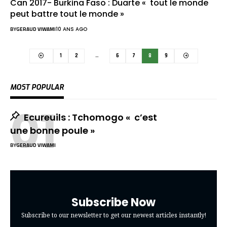
Can 2017- Burkina Faso : Duarte « tout le monde
peut battre tout le monde »
BY
GERAUD VIWAMI
10 ANS AGO
1
2
…
6
7
8
9
MOST POPULAR
Ecureuils : Tchomogo « c’est
une bonne poule »
BY
GERAUD VIWAMI
Subscribe Now
Subscribe to our newsletter to get our newest articles instantly!