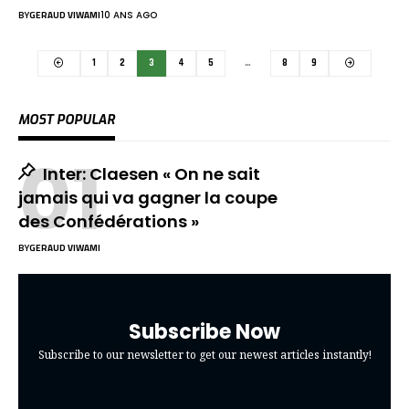
BY
GERAUD VIWAMI
10 ANS AGO
1
2
3
4
5
…
8
9
MOST POPULAR
Inter: Claesen « On ne sait
jamais qui va gagner la coupe
des Confédérations »
BY
GERAUD VIWAMI
Subscribe Now
Subscribe to our newsletter to get our newest articles instantly!