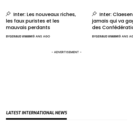
Inter: Les nouveaux riches,
Inter: Claesen
les faux puristes et les
jamais qui va ga
mauvais perdants
des Confédérati
BY
GERAUD VIWAMI
9 ANS AGO
BY
GERAUD VIWAMI
9 ANS A
- ADVERTISEMENT -
LATEST INTERNATIONAL NEWS