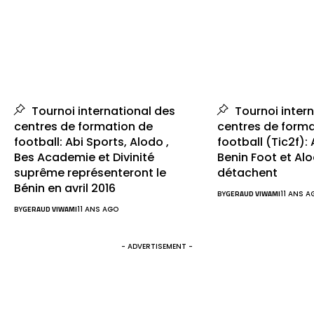
Tournoi international des
Tournoi intern
centres de formation de
centres de forma
football: Abi Sports, Alodo ,
football (Tic2f): 
Bes Academie et Divinité
Benin Foot et Al
suprême représenteront le
détachent
Bénin en avril 2016
BY
GERAUD VIWAMI
11 ANS A
BY
GERAUD VIWAMI
11 ANS AGO
- ADVERTISEMENT -