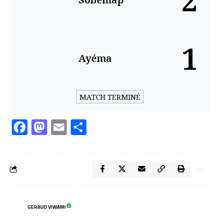
2
1
Ayéma
MATCH TERMINÉ
Facebook
Mastodon
Email
Partager
GERAUD VIWAMI