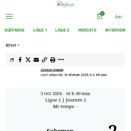
0
Aa
GUÉPARDS
LIGUE 1
LIGUE 2
MERCATO
INTERVIEW
Bjfoot
>
GERAUD VIWAMI
LAST UPDATED: 16 FÉVRIER 2025 0 H 48 MIN
5 Oct 2024
-
16 h 00 min
Ligue 1
| Journée 2
Mi-temps: -
Sobemap