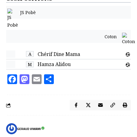
JS Pobè
Coton
Chérif Dine Mama
A
Hamza Alidou
M
Facebook
Mastodon
Email
Partager
GERAUD VIWAMI