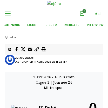
0
Aa
GUÉPARDS
LIGUE 1
LIGUE 2
MERCATO
INTERVIEW
Bjfoot
>
GERAUD VIWAMI
LAST UPDATED: 11 AVRIL 2026 23 H 22 MIN
3 Avr 2026
-
16 h 00 min
Ligue 1
| Journée 24
Mi-temps: -
JS Pobè