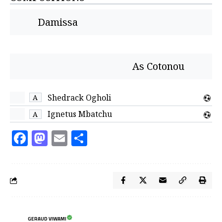
Damissa
As Cotonou
Shedrack Ogholi
A
Ignetus Mbatchu
A
Facebook
Mastodon
Email
Partager
GERAUD VIWAMI