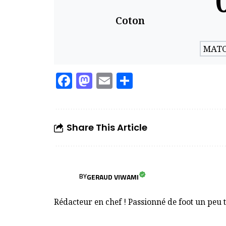
Coton
MATC
Facebook
Mastodon
Email
Partager
Share This Article
GERAUD VIWAMI
BY
Rédacteur en chef ! Passionné de foot un peu 