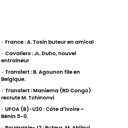
France : A. Tosin buteur en amical
Cavaliers : JL. Duho, nouvel
entraîneur
Transfert : B. Agounon file en
Belgique.
Transfert : Maniema (RD Congo)
recrute M. Tchinonvi
UFOA (B)-U20 : Côte d’ivoire –
Bénin 5-0.
Roumanie-J2 : Buteur, M. Ahlinvi