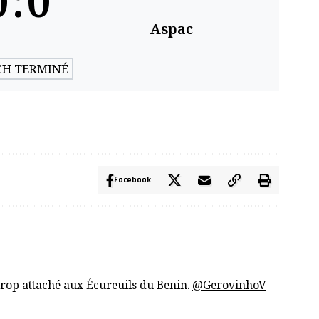
0
:
0
Aspac
H TERMINÉ
Facebook
trop attaché aux Écureuils du Benin.
@GerovinhoV