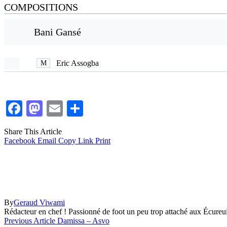
COMPOSITIONS
Bani Gansé
Eric Assogba
M
Facebook
Mastodon
Email
Partager
Share This Article
Facebook
Email
Copy Link
Print
By
Geraud Viwami
Rédacteur en chef ! Passionné de foot un peu trop attaché aux Écureu
Previous Article
Damissa – Asvo