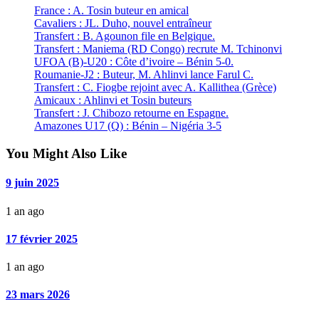
France : A. Tosin buteur en amical
Cavaliers : JL. Duho, nouvel entraîneur
Transfert : B. Agounon file en Belgique.
Transfert : Maniema (RD Congo) recrute M. Tchinonvi
UFOA (B)-U20 : Côte d’ivoire – Bénin 5-0.
Roumanie-J2 : Buteur, M. Ahlinvi lance Farul C.
Transfert : C. Fiogbe rejoint avec A. Kallithea (Grèce)
Amicaux : Ahlinvi et Tosin buteurs
Transfert : J. Chibozo retourne en Espagne.
Amazones U17 (Q) : Bénin – Nigéria 3-5
You Might Also Like
9 juin 2025
1 an ago
17 février 2025
1 an ago
23 mars 2026