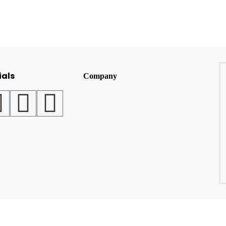
ials
Company